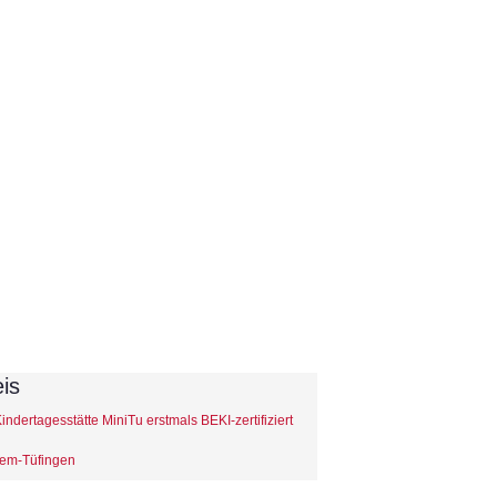
is
dertagesstätte MiniTu erstmals BEKI-zertifiziert
lem-Tüfingen