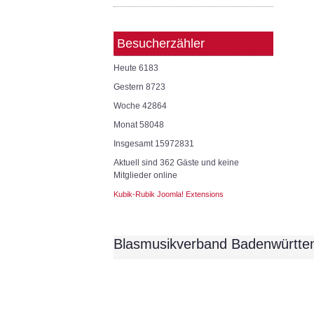
Besucherzähler
Heute
6183
Gestern
8723
Woche
42864
Monat
58048
Insgesamt
15972831
Aktuell sind 362 Gäste und keine
Mitglieder online
Kubik-Rubik Joomla! Extensions
Blasmusikverband Badenwürtte