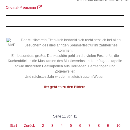
Original-Programm
Der Musikve
rein Ettenkirch bedankt sich recht herzlich bei allen
Besuchern des diesjährigen
Sommerfest für ihr zahlreiches
Kommen.
Ein besonders großes Dankeschön geht an die vielen Festhelfer, die
Kuchenbäcker, die Musikanten des Musikvereins und der Jugendkapelle
sowie unsereren Gastkapellen aus Illerrieden, Bermatingen und
Zogenweiler.
Und nächstes Jahr wieder mit gleich gutem Wetter!!
Hier geht es zu den Bildern...
Seite 11 von 11
Start
Zurück
2
3
4
5
6
7
8
9
10