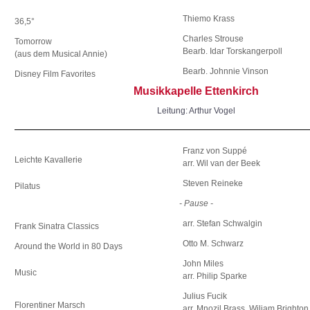
Thiemo Krass
36,5°
Charles Strouse
Tomorrow
Bearb. Idar Torskangerpoll
(aus dem Musical Annie)
Bearb. Johnnie Vinson
Disney Film Favorites
Musikkapelle Ettenkirch
Leitung: Arthur Vogel
Franz von Suppé
Leichte Kavallerie
arr. Wil van der Beek
Steven Reineke
Pilatus
- Pause -
arr. Stefan Schwalgin
Frank Sinatra Classics
Otto M. Schwarz
Around the World in 80 Days
John Miles
Music
arr. Philip Sparke
Julius Fucik
Florentiner Marsch
arr. Mnozil Brass, Wiliam Brighton