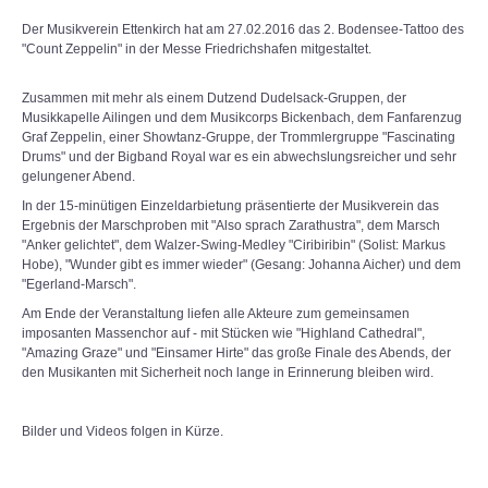
Der Musikverein Ettenkirch hat am 27.02.2016 das 2. Bodensee-Tattoo des
"Count Zeppelin" in der Messe Friedrichshafen mitgestaltet.
Zusammen mit mehr als einem Dutzend Dudelsack-Gruppen, der
Musikkapelle Ailingen und dem Musikcorps Bickenbach, dem Fanfarenzug
Graf Zeppelin, einer Showtanz-Gruppe, der Trommlergruppe "Fascinating
Drums" und der Bigband Royal war es ein abwechslungsreicher und sehr
gelungener Abend.
In der 15-minütigen Einzeldarbietung präsentierte der Musikverein das
Ergebnis der Marschproben mit "Also sprach Zarathustra", dem Marsch
"Anker gelichtet", dem Walzer-Swing-Medley "Ciribiribin" (Solist: Markus
Hobe), "Wunder gibt es immer wieder" (Gesang: Johanna Aicher) und dem
"Egerland-Marsch".
Am Ende der Veranstaltung liefen alle Akteure zum gemeinsamen
imposanten Massenchor auf - mit Stücken wie "Highland Cathedral",
"Amazing Graze" und "Einsamer Hirte" das große Finale des Abends, der
den Musikanten mit Sicherheit noch lange in Erinnerung bleiben wird.
Bilder und Videos folgen in Kürze.