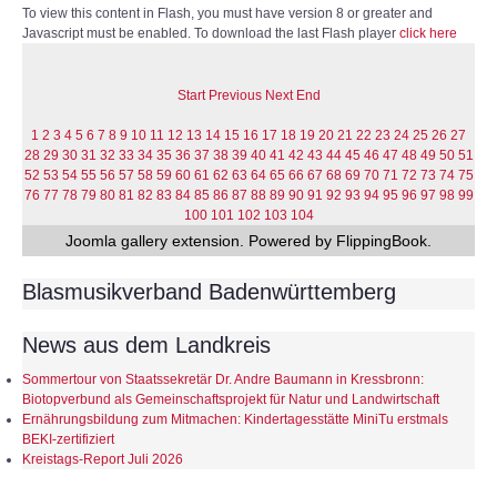
To view this content in Flash, you must have version 8 or greater and
Javascript must be enabled. To download the last Flash player
click here
Start
Previous
Next
End
1
2
3
4
5
6
7
8
9
10
11
12
13
14
15
16
17
18
19
20
21
22
23
24
25
26
27
28
29
30
31
32
33
34
35
36
37
38
39
40
41
42
43
44
45
46
47
48
49
50
51
52
53
54
55
56
57
58
59
60
61
62
63
64
65
66
67
68
69
70
71
72
73
74
75
76
77
78
79
80
81
82
83
84
85
86
87
88
89
90
91
92
93
94
95
96
97
98
99
100
101
102
103
104
Joomla gallery
extension. Powered by FlippingBook.
Blasmusikverband Badenwürttemberg
News aus dem Landkreis
Sommertour von Staatssekretär Dr. Andre Baumann in Kressbronn:
Biotopverbund als Gemeinschaftsprojekt für Natur und Landwirtschaft
Ernährungsbildung zum Mitmachen: Kindertagesstätte MiniTu erstmals
BEKI-zertifiziert
Kreistags-Report Juli 2026